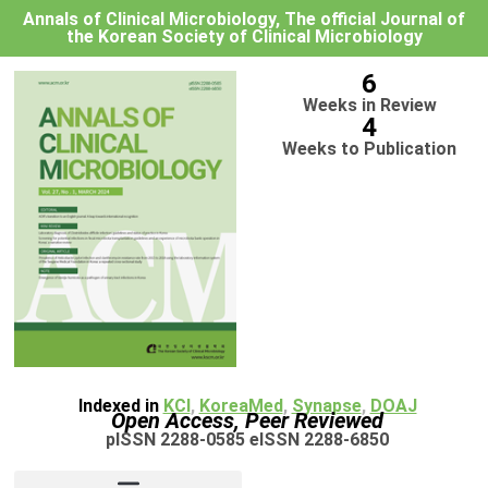
Annals of Clinical Microbiology, The official Journal of
the Korean Society of Clinical Microbiology
6
Weeks in Review
4
Weeks to Publication
Indexed in
KCI
,
KoreaMed
,
Synapse
,
DOAJ
Open Access, Peer Reviewed
pISSN 2288-0585 eISSN 2288-6850