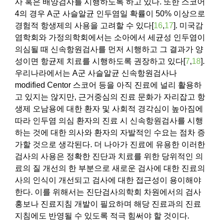
사 혹은 배양검사를 시행하도록 하고 있다. 또한 스코어
4의 경우 A군 사슬알균 인두염일 확률이 50% 이상으로
경험적 항생제의 사용을 고려할 수 있다[
16
,
17
]. 미국감
염학회와 가정의학회에서는 소아에서 세균성 인두염이
의심될 때 신속항원검사를 먼저 시행하고 그 결과가 양
성이면 항균제 치료를 시행하도록 권장하고 있다[
7
,
18
].
우리나라에서는 A군 사슬알균 신속항원검사나
modified Centor 스코어 등을 아직 진료에 널리 활용하
고 있지는 않지만, 근거중심의 진료 문화가 자리잡고 항
생제 오남용에 대한 환자 및 사회적 경각심이 높아짐에
따라 인두염 의심 환자의 진료 시 신속항원검사를 시행
하는 것에 대한 의사와 환자의 자발적인 수요는 점차 증
가할 것으로 생각된다. 더 나아가 진료에 유용한 이러한
검사의 사용은 정확한 진단과 치료를 위한 당위적인 의
료의 질 개선의 한 부분으로 새로운 검사에 대한 진료의
사의 인식이 개선되고 검사에 대한 접근성이 용이해야
한다. 이를 위해서는 진단검사의학회 차원에서의 검사
홍보나 진료지침 개발이 필요하며 해당 진료과의 진료
지침에도 반영될 수 있도록 적극 힘써야 할 것이다.