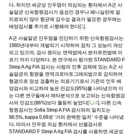
다. 하지만 세균성 인두염이 의심되는 환자에서 A군 사
슬알균 신속항원검사가 음성인 경우나 페니실린에 잘
치료되지 않아 항균제 감수성 결과가 필요한 경우에는
배양검사를 추가로 시행해야 한다[
1
].
A군 사슬알균 인두염을 진단하기 위한 신속항원검사는
1980년대부터 개발되기 시작하여 점차 그 성능이 개선
되고 있으며, 검사 원리는 면역법에서 분자유전법에 이
르기 까지 다양하다. 본 연구에서 평가한 STANDARD F
Strep A Ag FIA 검사는 사람의 인후 검체에 있는 A군 사
슬알균의 항원을 면역크로마토그래피법으로 감지하여
형광으로 정성 검출하는 의료기기로서 기존의 인두 배
양검사와 비교하여 높은 민감도(95%)를 나타냈으며 이
는 다른 연구들에서 메타분석으로 보고되는 신속항원검
사의 민감도(86%)보다 월등히 높았다[
3
,
14
]. 다른 신속
항원검사인 Sofia Strep A FIA 검사와의 일치도는
96.5%, kappa 0.89로 ‘거의 완벽한 일치’ 수준을 나타냈
다. 따라서 인두염 의심 환자에서 선별검사로
STANDARD F Strep A Ag FIA 검사를 사용하면 세균성