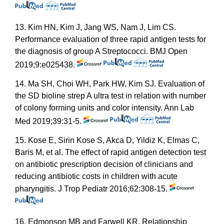
13. Kim HN, Kim J, Jang WS, Nam J, Lim CS.
Performance evaluation of three rapid antigen tests for
the diagnosis of group A Streptococci. BMJ Open
2019;9:e025438.
14. Ma SH, Choi WH, Park HW, Kim SJ. Evaluation of
the SD bioline strep A ultra test in relation with number
of colony forming units and color intensity. Ann Lab
Med 2019;39:31-5.
15. Kose E, Sirin Kose S, Akca D, Yildiz K, Elmas C,
Baris M, et al. The effect of rapid antigen detection test
on antibiotic prescription decision of clinicians and
reducing antibiotic costs in children with acute
pharyngitis. J Trop Pediatr 2016;62:308-15.
16. Edmonson MB and Farwell KR. Relationship