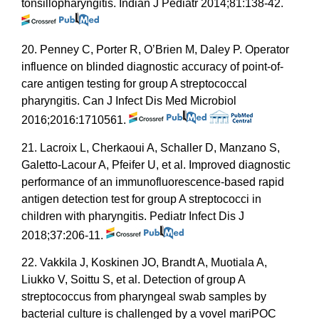
tonsillopharyngitis. Indian J Pediatr 2014;81:138-42.
20. Penney C, Porter R, O’Brien M, Daley P. Operator
influence on blinded diagnostic accuracy of point-of-
care antigen testing for group A streptococcal
pharyngitis. Can J Infect Dis Med Microbiol
2016;2016:1710561.
21. Lacroix L, Cherkaoui A, Schaller D, Manzano S,
Galetto-Lacour A, Pfeifer U, et al. Improved diagnostic
performance of an immunofluorescence-based rapid
antigen detection test for group A streptococci in
children with pharyngitis. Pediatr Infect Dis J
2018;37:206-11.
22. Vakkila J, Koskinen JO, Brandt A, Muotiala A,
Liukko V, Soittu S, et al. Detection of group A
streptococcus from pharyngeal swab samples by
bacterial culture is challenged by a vovel mariPOC