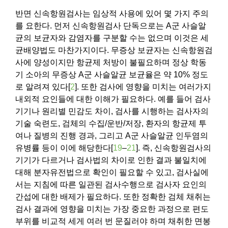
반면 신속항원검사는 임상적 사용에 있어 몇 가지 주의
를 요한다. 먼저 신속항원검사 단독으로는 A군 사슬알
균의 보균자와 감염자를 구분할 수는 없으며 이것은 세
균배양법도 마찬가지이다. 무증상 보균자는 신속항원검
사에 양성이지만 항균제 처방이 불필요하며 정상 학동
기 소아의 무증상 A군 사슬알균 보균율은 약 10% 정도
로 알려져 있다[
2
]. 또한 검사에 영향을 미치는 여러가지
내외적 요인들에 대한 이해가 필요하다. 예를 들어 검사
기기나 원리별 민감도 차이, 검사를 시행하는 검사자의
기술 숙련도, 검체의 수집/운반/저장, 환자의 항균제 투
여나 질병의 진행 경과, 그리고 A군 사슬알균 인두염의
유병률 등이 이에 해당한다[
19
–
21
]. 즉, 신속항원검사의
기기가 다르거나 검사법의 차이로 인한 결과 불일치에
대해 분자유전법으로 확인이 필요할 수 있고, 검사실에
서는 지침에 따른 일관된 검사수행으로 검사자 요인의
간섭에 대한 배제가 필요하다. 또한 정확한 검체 채취는
검사 결과에 영향을 미치는 가장 중요한 과정으로 편도
부위를 비교적 세게 여러 번 문질러야 하며 채취한 면봉