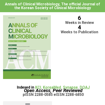
Annals of Clinical Microbiology, The official Journal of
the Korean Society of Clinical Microbiology
6
Weeks in Review
4
Weeks to Publication
Indexed in
KCI
,
KoreaMed
,
Synapse
,
DOAJ
Open Access, Peer Reviewed
pISSN 2288-0585 eISSN 2288-6850