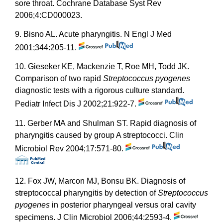
sore throat. Cochrane Database Syst Rev
2006;4:CD000023.
9. Bisno AL. Acute pharyngitis. N Engl J Med
2001;344:205-11.
10. Gieseker KE, Mackenzie T, Roe MH, Todd JK.
Comparison of two rapid
Streptococcus pyogenes
diagnostic tests with a rigorous culture standard.
Pediatr Infect Dis J 2002;21:922-7.
11. Gerber MA and Shulman ST. Rapid diagnosis of
pharyngitis caused by group A streptococci. Clin
Microbiol Rev 2004;17:571-80.
12. Fox JW, Marcon MJ, Bonsu BK. Diagnosis of
streptococcal pharyngitis by detection of
Streptococcus
pyogenes
in posterior pharyngeal versus oral cavity
specimens. J Clin Microbiol 2006;44:2593-4.