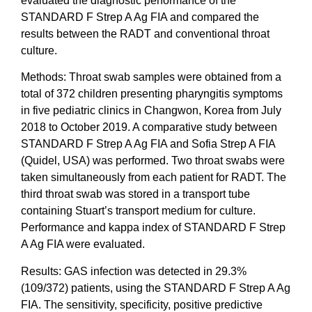
evaluated the diagnostic performance of the
STANDARD F Strep A Ag FIA and compared the
results between the RADT and conventional throat
culture.
Methods: Throat swab samples were obtained from a
total of 372 children presenting pharyngitis symptoms
in five pediatric clinics in Changwon, Korea from July
2018 to October 2019. A comparative study between
STANDARD F Strep A Ag FIA and Sofia Strep A FIA
(Quidel, USA) was performed. Two throat swabs were
taken simultaneously from each patient for RADT. The
third throat swab was stored in a transport tube
containing Stuart’s transport medium for culture.
Performance and kappa index of STANDARD F Strep
A Ag FIA were evaluated.
Results: GAS infection was detected in 29.3%
(109/372) patients, using the STANDARD F Strep A Ag
FIA. The sensitivity, specificity, positive predictive