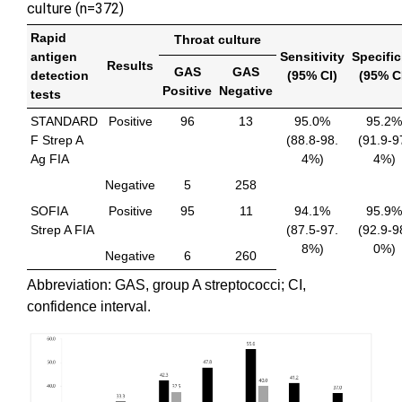
culture (n=372)
Rapid
Throat culture
antigen
Sensitivity
Specific
Results
GAS
GAS
detection
(95% CI)
(95% C
Positive
Negative
tests
STANDARD
Positive
96
13
95.0%
95.2%
F Strep A
(88.8-98.
(91.9-9
Ag FIA
4%)
4%)
Negative
5
258
SOFIA
Positive
95
11
94.1%
95.9%
Strep A FIA
(87.5-97.
(92.9-9
8%)
0%)
Negative
6
260
Abbreviation: GAS, group A streptococci; CI,
confidence interval.