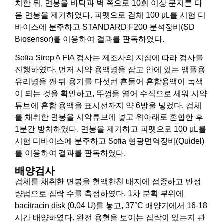
치한 뒤, 면봉을 바닥과 벽 쪽으로 10회 이상 문지른 다
음 면봉을 제거하였다. 피펫으로 검체 100 μL를 시험 디
바이스에 분주하고 STANDARD F200 분석장비(SD
Biosensor)를 이용하여 결과를 판독하였다.
Sofia Strep A FIA 검사는 제조사의 지침에 따라 검사를
진행하였다. 먼저 시약 용액병을 잡고 안에 있는 앰플용
유리병을 깬 뒤 용기를 다섯번 흔들어 혼합용액이 녹색
이 되는 것을 확인하고, 뚜껑을 열어 수직으로 세워 시약
튜브에 혼합 용액을 표시선까지 약 6방울 넣었다. 검체
를 채취한 면봉을 시약튜브에 넣고 위아래로 혼합한 후
1분간 방치하였다. 면봉을 제거하고 피펫으로 100 μL를
시험 디바이스에 분주하고 Sofia 형광면역장비(Quidel)
를 이용하여 결과를 판독하였다.
배양검사
검체를 채취한 면봉을 혈액한천 배지에 접종하고 반정
량법으로 집락 수를 측정하였다. 1차 분획 부위에
bacitracin disk (0.04 U)를 놓고, 37°C 배양기에서 16-18
시간 배양하였다. 완전 용혈을 보이는 집락이 있는지 관