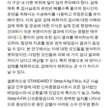
이 구강 내 다른 부위에 닿지 않게 주의해야 한다. 검체
채취 후 검사실로의 운반은 빠를수록 좋으며 장시간의
운반을 위해서는 수송배지를 사용하고 적정온도를 유지
해야 한다. 이와 같은 검체 채취자의 검사에 대한 이해와
검체 채취 및 운송에 대한 지식은 실제 진료 현장에서는
간과하기 쉬운 부분이지만 결과에 미치는 영향은 매우
크다[
22
]. 환자의 상태 또한 검사 결과를 해석하는데 중
요하며, 항균제 치료를 받은 경우 배양검사 결과가 음성
일 수 있다. 본 연구에서는 이에 대한 요인들을 분석하지
못하였지만, 다양한 요인들에 의해 세 가지 검사 결과에
차이가 났다고 예상할 수 있다. 특히 면봉으로 세 번이나
검체를 채취하므로, 검체마다 채취되는 균 수가 차이가
날 수 있다.
결론적으로 STANDARD F Strep A Ag FIA는 A군 사슬
알균 인두염에 대한 신속항원검사로서 표준 검사법인
배양검사와 비교했을 때 민감도와 특이도가 높고, Sofia
Strep A FIA 신속항원검사와 거의 완벽한 일치를 나타내
므로 증상만으로 원인 감별이 어려운 소아 인두염 환자