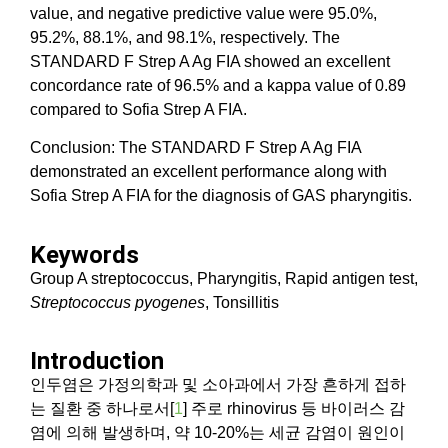
value, and negative predictive value were 95.0%,
95.2%, 88.1%, and 98.1%, respectively. The
STANDARD F Strep A Ag FIA showed an excellent
concordance rate of 96.5% and a kappa value of 0.89
compared to Sofia Strep A FIA.
Conclusion: The STANDARD F Strep A Ag FIA
demonstrated an excellent performance along with
Sofia Strep A FIA for the diagnosis of GAS pharyngitis.
Keywords
Group A streptococcus, Pharyngitis, Rapid antigen test,
Streptococcus pyogenes
, Tonsillitis
Introduction
인두염은 가정의학과 및 소아과에서 가장 흔하게 접하
는 질환 중 하나로서[
1
] 주로 rhinovirus 등 바이러스 감
염에 의해 발생하며, 약 10-20%는 세균 감염이 원인이