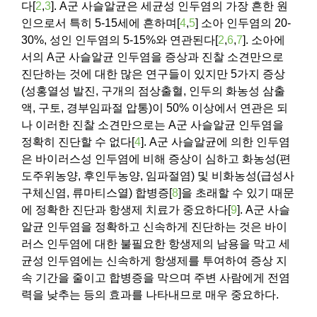
다[
2
,
3
]. A군 사슬알균은 세균성 인두염의 가장 흔한 원
인으로서 특히 5-15세에 흔하며[
4
,
5
] 소아 인두염의 20-
30%, 성인 인두염의 5-15%와 연관된다[
2
,
6
,
7
]. 소아에
서의 A군 사슬알균 인두염을 증상과 진찰 소견만으로
진단하는 것에 대한 많은 연구들이 있지만 5가지 증상
(성홍열성 발진, 구개의 점상출혈, 인두의 화농성 삼출
액, 구토, 경부임파절 압통)이 50% 이상에서 연관은 되
나 이러한 진찰 소견만으로는 A군 사슬알균 인두염을
정확히 진단할 수 없다[
4
]. A군 사슬알균에 의한 인두염
은 바이러스성 인두염에 비해 증상이 심하고 화농성(편
도주위농양, 후인두농양, 임파절염) 및 비화농성(급성사
구체신염, 류마티스열) 합병증[
8
]을 초래할 수 있기 때문
에 정확한 진단과 항생제 치료가 중요하다[
9
]. A군 사슬
알균 인두염을 정확하고 신속하게 진단하는 것은 바이
러스 인두염에 대한 불필요한 항생제의 남용을 막고 세
균성 인두염에는 신속하게 항생제를 투여하여 증상 지
속 기간을 줄이고 합병증을 막으며 주변 사람에게 전염
력을 낮추는 등의 효과를 나타내므로 매우 중요하다.