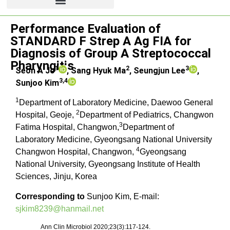
Original article
Performance Evaluation of
STANDARD F Strep A Ag FIA for
Diagnosis of Group A Streptococcal
Pharyngitis
1
2
3
Seon A Jo
,
Sang Hyuk Ma
,
Seungjun Lee
,
3,4
Sunjoo Kim
1
Department of Laboratory Medicine, Daewoo General
2
Hospital, Geoje,
Department of Pediatrics, Changwon
3
Fatima Hospital, Changwon,
Department of
Laboratory Medicine, Gyeongsang National University
4
Changwon Hospital, Changwon,
Gyeongsang
National University, Gyeongsang Institute of Health
Sciences, Jinju, Korea
Corresponding to
Sunjoo Kim, E-mail:
sjkim8239@hanmail.net
Ann Clin Microbiol 2020;23(3):117-124.