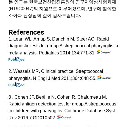
본 연구는 한국보건산업진흥원의 연구자임상시험과제
(H19C0047)의 지원으로 이루어졌으며, 연구에 참여한
소아과 원장님께 깊이 감사드립니다.
References
1. Lean WL, Arnup S, Danchin M, Steer AC. Rapid
diagnostic tests for group A streptococcal pharyngitis: a
meta-analysis. Pediatrics 2014;134:771-81.
2. Wessels MR. Clinical practice. Streptococcal
pharyngitis. N Engl J Med 2011;364:648-55.
3 . Cohen JF, Bertille N, Cohen R, Chalumeau M.
Rapid antigen detection test for group A streptococcus
in children with pharyngitis. Cochrane Database Syst
Rev 2016;7:CD010502.